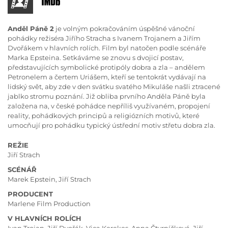
Anděl Páně 2
je volným pokračováním úspěšné vánoční
pohádky režiséra Jiřího Stracha s Ivanem Trojanem a Jiřím
Dvořákem v hlavních rolích. Film byl natočen podle scénáře
Marka Epsteina. Setkáváme se znovu s dvojicí postav,
představujících symbolické protipóly dobra a zla – andělem
Petronelem a čertem Uriášem, kteří se tentokrát vydávají na
lidský svět, aby zde v den svátku svatého Mikuláše našli ztracené
jablko stromu poznání. Již obliba prvního Anděla Páně byla
založena na, v české pohádce nepříliš využívaném, propojení
reality, pohádkových principů a religiózních motivů, které
umocňují pro pohádku typický ústřední motiv střetu dobra zla.
REŽIE
Jiří Strach
SCÉNÁŘ
Marek Epstein, Jiří Strach
PRODUCENT
Marlene Film Production
V HLAVNÍCH ROLÍCH