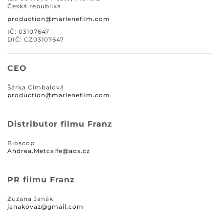
Česká republika
production@marlenefilm.com
IČ: 03107647
DIČ: CZ03107647
CEO
Šárka Cimbalová
production@marlenefilm.com
Distributor filmu Franz
Bioscop
Andrea.Metcalfe@aqs.cz
PR filmu Franz
Zuzana Janák
janakovaz@gmail.com