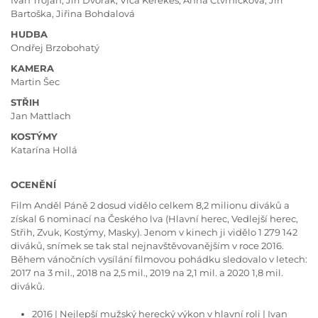
Ivan Trojan, Jiří Dvořák, Vica Kerekes, Anna Čtvrníčková, Jiří
Bartoška, Jiřina Bohdalová
HUDBA
Ondřej Brzobohatý
KAMERA
Martin Šec
STŘIH
Jan Mattlach
KOSTÝMY
Katarína Hollá
OCENĚNÍ
Film Anděl Páně 2 dosud vidělo celkem 8,2 milionu diváků a
získal 6 nominací na Českého lva (Hlavní herec, Vedlejší herec,
Střih, Zvuk, Kostýmy, Masky). Jenom v kinech ji vidělo 1 279 142
diváků, snímek se tak stal nejnavštěvovanějším v roce 2016.
Během vánočních vysílání filmovou pohádku sledovalo v letech:
2017 na 3 mil., 2018 na 2,5 mil., 2019 na 2,1 mil. a 2020 1,8 mil.
diváků.
2016 | Nejlepší mužský herecký výkon v hlavní roli | Ivan